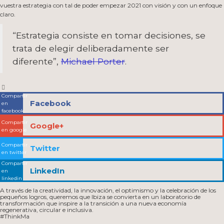
vuestra estrategia con tal de poder empezar 2021 con visión y con un enfoque
claro.
“Estrategia consiste en tomar decisiones, se
trata de elegir deliberadamente ser
diferente”,
Michael Porter
.
Compartir
Facebook
en
facebook
Compartir
Google+
en google
Compartir
Twitter
en twitter
Compartir
LinkedIn
en
linkedin
A través de la creatividad, la innovación, el optimismo y la celebración de los
pequeños logros, queremos que Ibiza se convierta en un laboratorio de
transformación que inspire a la transición a una nueva economía
regenerativa, circular e inclusiva.
#ThinkMa