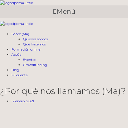
Saltar
al
Menú
contenido
Sobre (Ma)
Quiénes somos
Qué hacemos
Formación online
Actúa
Eventos
Crowdfunding
Blog
Mi cuenta
¿Por qué nos llamamos (Ma)?
12 enero, 2021