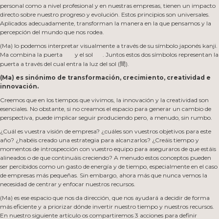
personal como a nivel profesional y en nuestras empresas, tienen un impacto
directo sobre nuestro progreso y evolución. Estos principios son universales.
Aplicados adecuadamente, transforman la manera en la que pensamos y la
percepción del mundo que nos rodea.
(Ma) lo podemos interpretar visualmente a través de su símbolo japonés kanji.
Ma combina la puerta
y el sol
. Juntos estos dos símbolos representan la
puerta a través del cual entra la luz del sol (間).
(Ma) es sinónimo de transformación, crecimiento, creatividad e
innovación.
Creemos que en los tiempos que vivimos, la innovación y la creatividad son
esenciales. No obstante, si no creamos el espacio para generar un cambio de
perspectiva, puede implicar seguir produciendo pero, a menudo, sin rumbo.
¿Cuál es vuestra visión de empresa? ¿cuáles son vuestros objetivos para este
año? ¿habéis creado una estrategia para alcanzarlos? ¿Creáis tiempo y
momentos de introspección con vuestro equipo para aseguraros de que estáis
alineados o de que continuáis creciendo? A menudo estos conceptos pueden
ser percibidos como un gasto de energía y de tiempo, especialmente en el caso
de empresas más pequeñas. Sin embargo, ahora más que nunca vemos la
necesidad de centrar y enfocar nuestros recursos.
(Ma) es ese espacio que nos da dirección, que nos ayudará a decidir de forma
más eficiente y a priorizar dónde invertir nuestro tiempo y nuestros recursos.
En nuestro siguiente artículo os compartiremos 3 acciones para definir