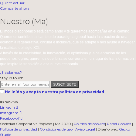
Quiero actuar
Comparte ahora
Nuestro (Ma)
El modelo económico está cambiando y te queremos acompañar en el camino.
Queremos contribuir al cambio de paradigma global hacia la creación de una
economía regenerativa, circular e inclusiva, que se adapte y nos ayude a navegar
la realidad del siglo XXI.
A través de la creatividad, la innovación, el optimismo y la celebración de los
pequeños logros, queremos que Ibiza se convierta en un lugar de transformación
que inspire la transición a esa nueva economía.
¿hablamos?
Stay in touch
SUSCRÍBETE
He leído y acepto nuestra política de privacidad
#
Think
Ma
Linkedin
Instagram
Facebook-f
Sociedad Cooperativa Bsplash | Ma 2020 |
Política de cookies
|
Panel Cookies
|
Política de privacidad
|
Condiciones de uso
|
Aviso Legal
| Diseño web
Gecko
Studio