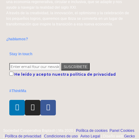
una economía regenerativa, circular e inclusiva, que se adapte y nos
ayude a navegar la realidad del siglo XXI.
A través de la creatividad, la innovación, el optimismo y la celebración de
los pequeños logros, queremos que Ibiza se convierta en un lugar de
transformación que inspire la transición a esa nueva economía.
¿hablamos?
Stay in touch
SUSCRÍBETE
He leído y acepto nuestra política de privacidad
#
Think
Ma
Sociedad Cooperativa Bsplash | Ma 2020 |
Política de cookies
|
Panel Cookies
|
Política de privacidad
|
Condiciones de uso
|
Aviso Legal
| Diseño web
Gecko