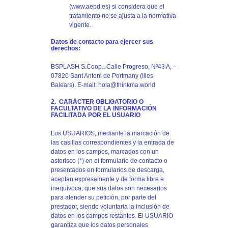
(www.aepd.es) si considera que el
tratamiento no se ajusta a la normativa
vigente.
Datos de contacto para ejercer sus
derechos:
BSPLASH S.Coop.. Calle Progreso, Nº43 A, –
07820 Sant Antoni de Portmany (Illes
Balears). E-mail:
hola@thinkma.world
2. CARÁCTER OBLIGATORIO O
FACULTATIVO DE LA INFORMACIÓN
FACILITADA POR EL USUARIO
Los USUARIOS, mediante la marcación de
las casillas correspondientes y la entrada de
datos en los campos, marcados con un
asterisco (*) en el formulario de contacto o
presentados en formularios de descarga,
aceptan expresamente y de forma libre e
inequívoca, que sus datos son necesarios
para atender su petición, por parte del
prestador, siendo voluntaria la inclusión de
datos en los campos restantes. El USUARIO
garantiza que los datos personales