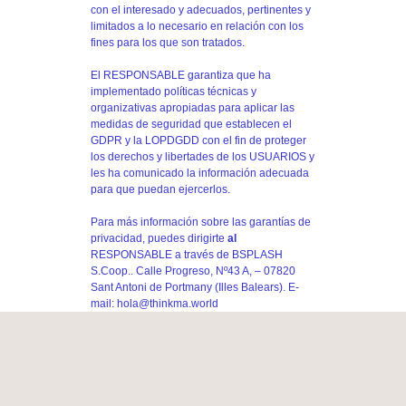
con el interesado y adecuados, pertinentes y
limitados a lo necesario en relación con los
fines para los que son tratados.
El RESPONSABLE garantiza que ha
implementado políticas técnicas y
organizativas apropiadas para aplicar las
medidas de seguridad que establecen el
GDPR y la LOPDGDD con el fin de proteger
los derechos y libertades de los USUARIOS y
les ha comunicado la información adecuada
para que puedan ejercerlos.
Para más información sobre las garantías de
privacidad, puedes dirigirte
al
RESPONSABLE a través de BSPLASH
S.Coop.. Calle Progreso, Nº43 A, – 07820
Sant Antoni de Portmany (Illes Balears). E-
mail:
hola@thinkma.world