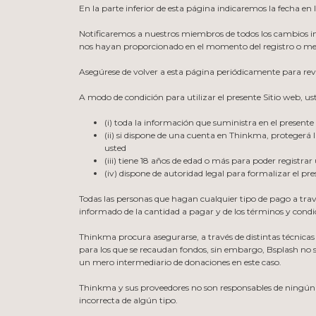
En la parte inferior de esta página indicaremos la fecha en 
Notificaremos a nuestros miembros de todos los cambios imp
nos hayan proporcionado en el momento del registro o medi
Asegúrese de volver a esta página periódicamente para revi
A modo de condición para utilizar el presente Sitio web, u
(i) toda la información que suministra en el presente
(ii) si dispone de una cuenta en Thinkma, protegerá 
usted
(iii) tiene 18 años de edad o más para poder registra
(iv) dispone de autoridad legal para formalizar el pre
Todas las personas que hagan cualquier tipo de pago a tra
informado de la cantidad a pagar y de los términos y cond
Thinkma procura asegurarse, a través de distintas técnicas
para los que se recaudan fondos, sin embargo, Bsplash no s
un mero intermediario de donaciones en este caso.
Thinkma y sus proveedores no son responsables de ningún 
incorrecta de algún tipo.