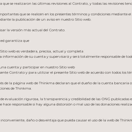
la que se realizaron las últimas revisiones al Contrato, y todas las revisiones 
ortantes que se realicen en los presentes términos y condiciones mediante el en
ante la publicación de un aviso en nuestro Sitio web.
sar la versión más actual del Contrato.
sted garantiza que
 Sitio web es verdadera, precisa, actual y completa
la información de su cuenta y supervisará y será totalmente responsable de tod
r una cuenta y participar en nuestro Sitio web
sente Contrato y para utilizar el presente Sitio web de acuerdo con todos los té
vés de la página web de Thinkma declaran que el dueño de la cuenta bancaria 
iciones de Thinkma.
 de evaluación rigurosa, la transparencia y credibilidad de las ONG publicada
e hace responsable si hay alguna distorsión o mal uso de las donaciones reali
inconveniente, daño o desventaja que pueda causar el uso de la web de Think