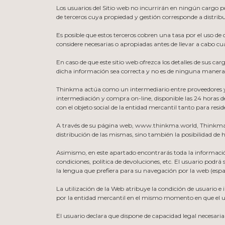
Los usuarios del Sitio web no incurrirán en ningún cargo po
de terceros cuya propiedad y gestión corresponde a distribu
Es posible que estos terceros cobren una tasa por el uso de
considere necesarias o apropiadas antes de llevar a cabo cu
En caso de que este sitio web ofrezca los detalles de sus c
dicha información sea correcta y no es de ninguna manera re
Thinkma actúa como un intermediario entre proveedores y c
intermediación y compra on-line, disponible las 24 horas de
con el objeto social de la entidad mercantil tanto para resid
A través de su página web, www.thinkma.world, Thinkma po
distribución de las mismas, sino también la posibilidad d
Asimismo, en este apartado encontrarás toda la informació
condiciones, política de devoluciones, etc. El usuario podr
la lengua que prefiera para su navegación por la web (españ
La utilización de la Web atribuye la condición de usuario e
por la entidad mercantil en el mismo momento en que el u
El usuario declara que dispone de capacidad legal necesari