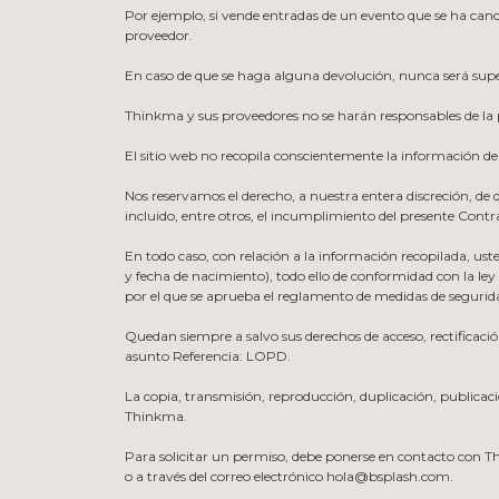
Por ejemplo, si vende entradas de un evento que se ha cance
proveedor.
En caso de que se haga alguna devolución, nunca será super
Thinkma y sus proveedores no se harán responsables de la pé
El sitio web no recopila conscientemente la información d
Nos reservamos el derecho, a nuestra entera discreción, de 
incluido, entre otros, el incumplimiento del presente Contr
En todo caso, con relación a la información recopilada, uste
y fecha de nacimiento), todo ello de conformidad con la ley 
por el que se aprueba el reglamento de medidas de segurid
Quedan siempre a salvo sus derechos de acceso, rectificació
asunto Referencia: LOPD.
La copia, transmisión, reproducción, duplicación, publicació
Thinkma.
Para solicitar un permiso, debe ponerse en contacto con Th
o a través del correo electrónico hola@bsplash.com.