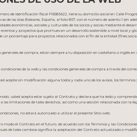
ro de identificación fiscal F16585622, tiene su domicilio social en Calle Pro
vas de las Islas Baleares, España, al folio 857, con el número de asiento 1 (en ad
idades económicas, sociales y culturales de los socios y socias mediante el desarr
 eventos y proyectos que promuevan un desarrollo sostenible a nivel local y glo
de un porcentaje para proyectos relacionados con el fin de la entidad (fines soc
es generales de compra, están siempre a tu disposición en castellano o inglés 
 condiciones de la web y las condiciones generales de compra a través del cor
sted acepte sin modificación alguna todos y cada uno de los avisos, los términos
er modo, usted acepta estar sujeto al Contrato y declara que ha leído y compren
las limitaciones de tales derechos, así como una sección relacionada con la legisl
ondiciones, no estará autorizado a utilizar el presente Sitio web.
 modo el Contrato en el futuro, de acuerdo con los Términos y las Condicione
pués de tales cambios significa la aceptación del Contrato actualizado o modifi