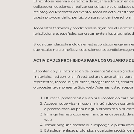
El recinto se reserva el derecho a denegar la admisión en ca
obligado en ocasiones a realizar consultas relacionadas de s
recinto y del Promotor del evento. Todos los detalles estarán
pueda provocar daño, perjuicio o agravio, dará derecho al r
Todos estos términos y condiciones se rigen por el Derecho
jurisdiccionales españoles, concretamente a los tribunales de 
Si cualquier cláusula incluida en estas condiciones generales
que resulte nula o ineficaz, subsistiendo las condiciones ge
ACTIVIDADES PROHIBIDAS PARA LOS USUARIOS DE
El contenido y la información del presente Sitio web (inclui
materiales), así como la infraestructura que se utiliza para
representar, reproducir, publicar, otorgar licencias, crear 
o procedente del presente Sitio web. Además, usted acepta
Utilizar el presente Sitio web ni su contenido para 
Acceder, supervisar ni copiar ningún tipo de conteni
o proceso manual para ningún propósito sin nuestro 
Infringir las restricciones en ningún encabezado de exc
web
Tomar ninguna medida que imponga, o pueda imponer
Establecer enlaces profundos a cualquier sección del 