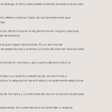
n embargo, el Sitio web puede contener enlaces a sitios web
anto, deberá realizar todas las comprobaciones que
argo.
mativos, de forma que no se garantiza en ningún caso que
eb de terceros.
ros que hagan donaciones. Es un servicio de
 de espectáculos y eventos a través de internet relacionados
stionando en nombre y por cuenta del promotor la
.
trada a un evento o espectáculo, los términos y
malizar la adquisición de entradas o simplemente seleccionar
rales de Compra y Condiciones de Uso en la versión publicada
esglosadas, las cuales declara comprender y aceptar.