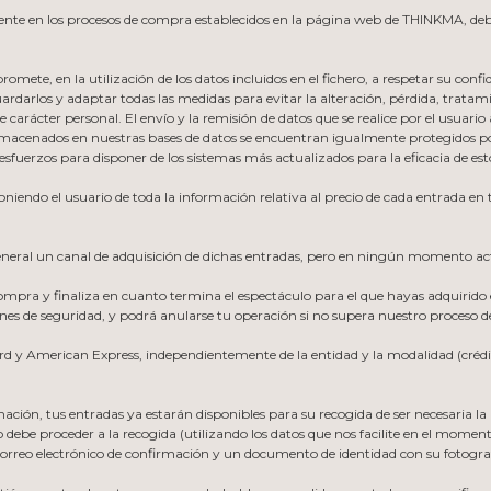
tamente en los procesos de compra establecidos en la página web de THINKMA, deb
ete, en la utilización de los datos incluidos en el fichero, a respetar su confide
ardarlos y adaptar todas las medidas para evitar la alteración, pérdida, tratam
de carácter personal. El envío y la remisión de datos que se realice por el usuari
lmacenados en nuestras bases de datos se encuentran igualmente protegidos por
sfuerzos para disponer de los sistemas más actualizados para la eficacia de est
sponiendo el usuario de toda la información relativa al precio de cada entrada 
general un canal de adquisición de dichas entradas, pero en ningún momento a
ra y finaliza en cuanto termina el espectáculo para el que hayas adquirido el
ones de seguridad, y podrá anularse tu operación si no supera nuestro proceso de
ard y American Express, independientemente de la entidad y la modalidad (crédit
mación, tus entradas ya estarán disponibles para su recogida de ser necesaria 
be proceder a la recogida (utilizando los datos que nos facilite en el momento 
 correo electrónico de confirmación y un documento de identidad con su fotograf