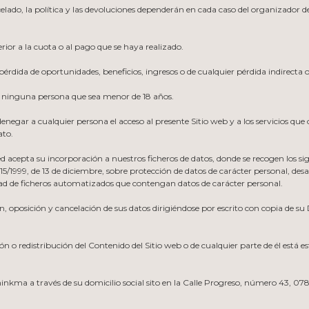
lado, la política y las devoluciones dependerán en cada caso del organizador de 
ior a la cuota o al pago que se haya realizado.
rdida de oportunidades, beneficios, ingresos o de cualquier pérdida indirecta o
e ninguna persona que sea menor de 18 años.
denegar a cualquier persona el acceso al presente Sitio web y a los servicios 
ato.
d acepta su incorporación a nuestros ficheros de datos, donde se recogen los sig
15/1999, de 13 de diciembre, sobre protección de datos de carácter personal, des
ad de ficheros automatizados que contengan datos de carácter personal.
n, oposición y cancelación de sus datos dirigiéndose por escrito con copia de s
n o redistribución del Contenido del Sitio web o de cualquier parte de él está e
inkma a través de su domicilio social sito en la Calle Progreso, número 43, 07