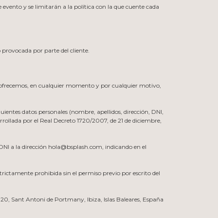
evento y se limitarán a la política con la que cuente cada
 provocada por parte del cliente.
que ofrecemos, en cualquier momento y por cualquier motivo,
uientes datos personales (nombre, apellidos, dirección, DNI,
arrollada por el Real Decreto 1720/2007, de 21 de diciembre,
u DNI a la dirección hola@bsplash.com, indicando en el
strictamente prohibida sin el permiso previo por escrito del
820, Sant Antoni de Portmany, Ibiza, Islas Baleares, España