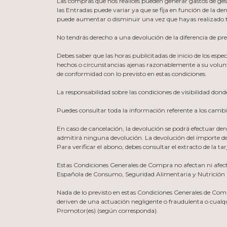
Las compras que nos realices pueden generar gastos de gesti
las Entradas puede variar ya que se fija en función de la
puede aumentar o disminuir una vez que hayas realizado
No tendrás derecho a una devolución de la diferencia de pre
Debes saber que las horas publicitadas de inicio de los esp
hechos o circunstancias ajenas razonablemente a su volunt
de conformidad con lo previsto en estas condiciones.
La responsabilidad sobre las condiciones de visibilidad dond
Puedes consultar toda la información referente a los camb
En caso de cancelación, la devolución se podrá efectuar den
admitirá ninguna devolución. La devolución del importe de 
Para verificar el abono, debes consultar el extracto de la ta
Estas Condiciones Generales de Compra no afectan ni afec
Española de Consumo, Seguridad Alimentaria y Nutrició
Nada de lo previsto en estas Condiciones Generales de Compr
deriven de una actuación negligente o fraudulenta o cualqu
Promotor(es) (según corresponda).