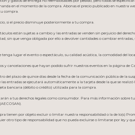
ón y gastos de entrega no reembolsables por pedido, pero todas se especificarán
 demanda en el momento de la compra. Abonas el precio publicado en nuestra we
 tu compra.
cio, si el precio disminuye posteriormente a tu compra.
ectáculos están sujetas a cambio y las entradas se venden sin perjuicio del dere
ad, sin que venga obligada por ello a devolver cantidades o cambiar entradas,
e tenga lugar el evento o espectáculo, su calidad acústica, la comodidad del loca
ios y cancelaciones que hayan podido sufrir nuestros eventos en la página de C
tro del plazo de quince días desde la fecha de la comunicación pública de la sus
las entradas se ejecutará automáticamente a la tarjeta desde la que se realizó 
rjeta bancaria (débito o crédito) utilizada para la compra.
tarán a tus derechos legales como consumidor. Para más información sobre tus
n (AECOSAN).
a tienen por objeto excluir o limitar nuestra responsabilidad o la de lo(s) Pro
ier otro tipo de responsabilidad que no pueda excluirse o limitarse por ley y q