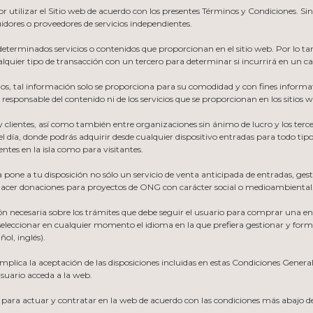
r utilizar el Sitio web de acuerdo con los presentes Términos y Condiciones. Si
idores o proveedores de servicios independientes.
 determinados servicios o contenidos que proporcionan en el sitio web. Por lo t
alquier tipo de transacción con un tercero para determinar si incurrirá en un c
argos, tal información solo se proporciona para su comodidad y con fines infor
sponsable del contenido ni de los servicios que se proporcionan en los sitios w
lientes, así como también entre organizaciones sin ánimo de lucro y los terce
l día, donde podrás adquirir desde cualquier dispositivo entradas para todo tipo
entes en la isla como para visitantes.
ne a tu disposición no sólo un servicio de venta anticipada de entradas, ge
e hacer donaciones para proyectos de ONG con carácter social o medioambiental
n necesaria sobre los trámites que debe seguir el usuario para comprar una en
á seleccionar en cualquier momento el idioma en la que prefiera gestionar y for
ol, inglés).
 implica la aceptación de las disposiciones incluidas en estas Condiciones Gene
suario acceda a la web.
a para actuar y contratar en la web de acuerdo con las condiciones más abajo d