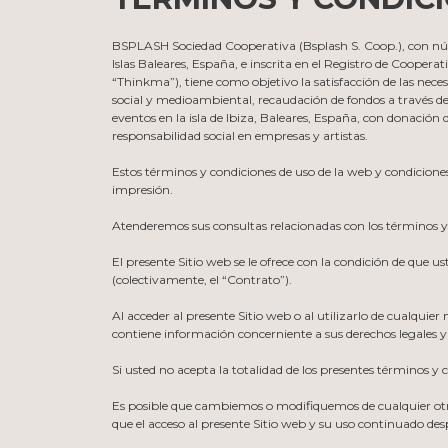
BSPLASH Sociedad Cooperativa (Bsplash S. Coop.), con núme
Islas Baleares, España, e inscrita en el Registro de Cooperati
“Thinkma”), tiene como objetivo la satisfacción de las neces
social y medioambiental, recaudación de fondos a través de
eventos en la isla de Ibiza, Baleares, España, con donación 
responsabilidad social en empresas y artistas.
Estos términos y condiciones de uso de la web y condicion
impresión.
Atenderemos sus consultas relacionadas con los términos y
El presente Sitio web se le ofrece con la condición de que u
(colectivamente, el “Contrato”).
Al acceder al presente Sitio web o al utilizarlo de cualqui
contiene información concerniente a sus derechos legales y a 
Si usted no acepta la totalidad de los presentes términos y c
Es posible que cambiemos o modifiquemos de cualquier otro
que el acceso al presente Sitio web y su uso continuado des