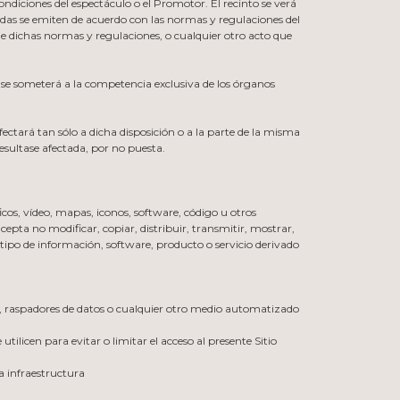
ondiciones del espectáculo o el Promotor. El recinto se verá
radas se emiten de acuerdo con las normas y regulaciones del
a de dichas normas y regulaciones, o cualquier otro acto que
 se someterá a la competencia exclusiva de los órganos
afectará tan sólo a dicha disposición o a la parte de la misma
resultase afectada, por no puesta.
icos, vídeo, mapas, iconos, software, código u otros
epta no modificar, copiar, distribuir, transmitir, mostrar,
 tipo de información, software, producto o servicio derivado
es, raspadores de datos o cualquier otro medio automatizado
tilicen para evitar o limitar el acceso al presente Sitio
 infraestructura