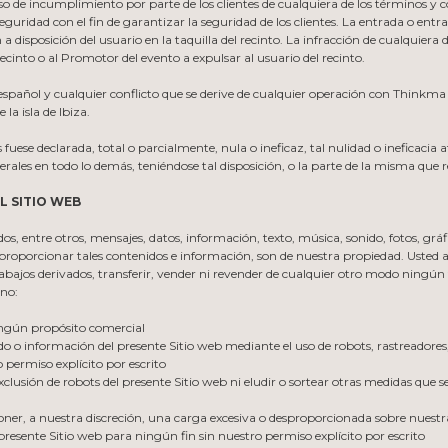
so de incumplimiento por parte de los clientes de cualquiera de los términos y c
eguridad con el fin de garantizar la seguridad de los clientes. La entrada o ent
 a disposición del usuario en la taquilla del recinto. La infracción de cualquier
ecinto o al Promotor del evento a expulsar al usuario del recinto.
 español y cualquier conflicto que se derive de cualquier operación con Thinkma
la isla de Ibiza.
 fuese declarada, total o parcialmente, nula o ineficaz, tal nulidad o ineficacia 
nerales en todo lo demás, teniéndose tal disposición, o la parte de la misma que 
L SITIO WEB
dos, entre otros, mensajes, datos, información, texto, música, sonido, fotos, gráf
 proporcionar tales contenidos e información, son de nuestra propiedad. Usted ac
trabajos derivados, transferir, vender ni revender de cualquier otro modo ningún
 no:
ningún propósito comercial
do o información del presente Sitio web mediante el uso de robots, rastreador
permiso explícito por escrito
lusión de robots del presente Sitio web ni eludir o sortear otras medidas que se u
, a nuestra discreción, una carga excesiva o desproporcionada sobre nuestra
presente Sitio web para ningún fin sin nuestro permiso explícito por escrito