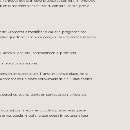
 antes de que se inicie el proceso de compra. El precio de
b en el momento de realizar tu compra, pero el precio
cho del Promotor a modificar o variar el programa por
 salvo que dicho cambio suponga una alteración sustancial,
l, accesibilidad, etc., corresponden al promotor.
ambios y cancelaciones.
pensión del espectáculo. Transcurrido este plazo, no se
la compra en un plazo aproximado de 3 a 15 días hábiles.
 derechos legales, ponte en contacto con la Agencia
motor(es) por fallecimiento o daños personales que se
ue se nos pueda imputar o que pueda imputarse a lo(s)