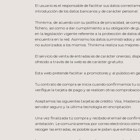
El usuario es el responsable de facilitar sus datos correc
introducción de los datos bancarios y de carácter personal.
Thinkma, de acuerdo con su política de privacidad, se comprom
fichero, así como a dar cumplimiento a su obligación de gu
en la legislación vigente referente a la protección de datos 
encuentra en la red. Asimismo los datos suministrados y a
no autorizados a los mismos. Thinkma realiza sus mejores e
El servicio de venta de entradas es de carácter oneroso, di
ofrecido a través de la web es de carácter gratuito.
Esta web pretende facilitar a promotores y al público en 
Tu contrato de compra se inicia cuando confirmamos tu comp
verifique la tarjeta de pago y se realicen otras comprobaci
Aceptamos las siguientes tarjetas de crédito: Visa, Masterc
servidor seguro y la última tecnología en encriptación.
Una vez finalizada tú compra y recibido el email de confir
antelación. Le comunicaremos por correo electrónico cómo de
recoger las entradas, es posible que le pidan que exhiba su