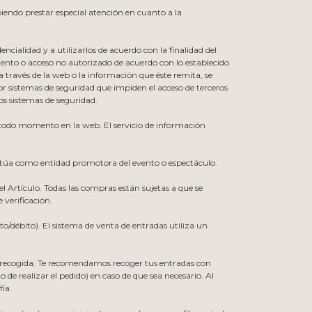
iendo prestar especial atención en cuanto a la
ncialidad y a utilizarlos de acuerdo con la finalidad del
iento o acceso no autorizado de acuerdo con lo establecido
o a través de la web o la información que éste remita, se
 sistemas de seguridad que impiden el acceso de terceros
os sistemas de seguridad.
en todo momento en la web. El servicio de información
ctúa como entidad promotora del evento o espectáculo.
 Artículo. Todas las compras están sujetas a que se
 verificación.
o/débito). El sistema de venta de entradas utiliza un
la recogida. Te recomendamos recoger tus entradas con
de realizar el pedido) en caso de que sea necesario. Al
ía.