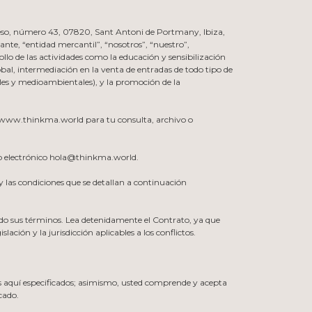
greso, número 43, 07820, Sant Antoni de Portmany, Ibiza,
elante, “entidad mercantil”, “nosotros”, “nuestro”,
ollo de las actividades como la educación y sensibilización
bal, intermediación en la venta de entradas de todo tipo de
iales y medioambientales), y la promoción de la
en www.thinkma.world para tu consulta, archivo o
reo electrónico hola@thinkma.world.
 y las condiciones que se detallan a continuación
dido sus términos. Lea detenidamente el Contrato, ya que
ación y la jurisdicción aplicables a los conflictos.
s aquí especificados; asimismo, usted comprende y acepta
cado.