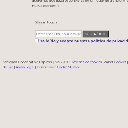
queremos que Ibiza se convierta en un lugar de transformac
nueva economía.
Stay in touch
SUSCRÍBETE
He leído y acepto nuestra política de privaci
Sociedad Cooperativa Bsplash | Ma 2020 |
Política de cookies
|
Panel Cookies
de uso
|
Aviso Legal
| Diseño web
Gecko Studio