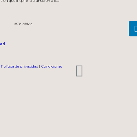
ión que inspire la transición a esa
#
Think
Ma
dad
|
Política de privacidad
|
Condiciones