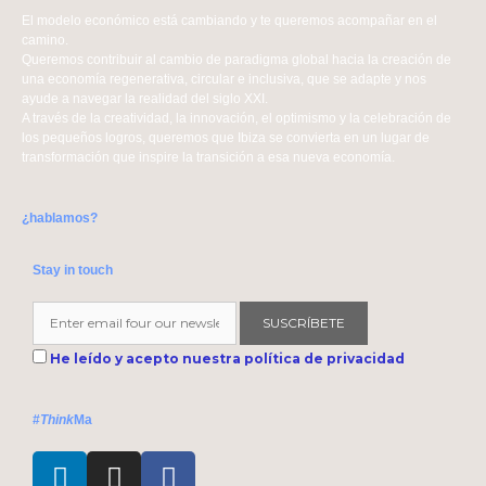
El modelo económico está cambiando y te queremos acompañar en el
camino.
Queremos contribuir al cambio de paradigma global hacia la creación de
una economía regenerativa, circular e inclusiva, que se adapte y nos
ayude a navegar la realidad del siglo XXI.
A través de la creatividad, la innovación, el optimismo y la celebración de
los pequeños logros, queremos que Ibiza se convierta en un lugar de
transformación que inspire la transición a esa nueva economía.
¿hablamos?
Stay in touch
SUSCRÍBETE
He leído y acepto nuestra política de privacidad
#
Think
Ma