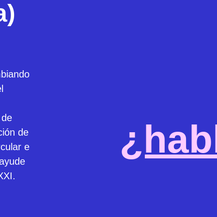
a)
mbiando
l
 de
¿hab
ción de
cular e
 ayude
XXI.