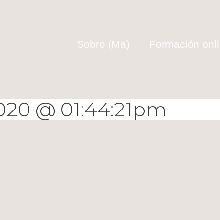
Sobre (Ma)
Formación onl
020 @ 01:44:21pm