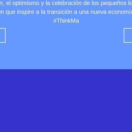
ión, el optimismo y la celebración de los pequeños 
n que inspire a la transición a una nueva economía 
#ThinkMa