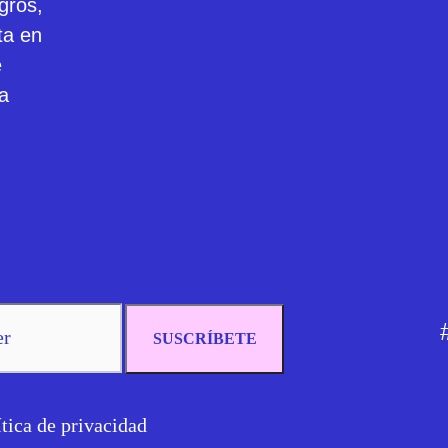
gros,
ta en
e
va
SUSCRÍBETE
ítica de privacidad