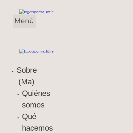
Saltar
al
contenido
Menú
Formación online
Sobre
(Ma)
Quiénes
somos
Qué
hacemos