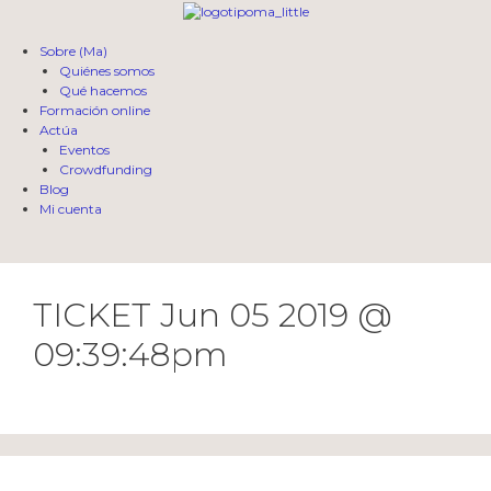
Sobre (Ma)
Quiénes somos
Qué hacemos
Formación online
Actúa
Eventos
Crowdfunding
Blog
Mi cuenta
TICKET Jun 05 2019 @
09:39:48pm