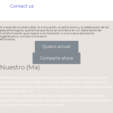
Contact us
A través de la creatividad, la innovación, el optimismo y la celebración de los
pequeños logros, queremos que Ibiza se convierta en un laboratorio de
transformación que inspire a la transición a una nueva economía
regenerativa, circular e inclusiva.
#ThinkMa
Quiero actuar
Comparte ahora
Nuestro (Ma)
El modelo económico está cambiando y te queremos acompañar en el camino.
Queremos contribuir al cambio de paradigma global hacia la creación de una
economía regenerativa, circular e inclusiva, que se adapte y nos ayude a navegar
la realidad del siglo XXI.
A través de la creatividad, la innovación, el optimismo y la celebración de los
pequeños logros, queremos que Ibiza se convierta en un lugar de transformación
que inspire la transición a esa nueva economía.