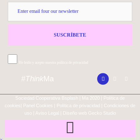
SUSCRÍBETE
He leído y acepto nuestra política de privacidad
#
Think
Ma
Sociedad Cooperativa Bsplash | Ma 2020 |
Política de
cookies
|
Panel Cookies
|
Política de privacidad
|
Condiciones de
uso
|
Aviso Legal
| Diseño web
Gecko Studio
X