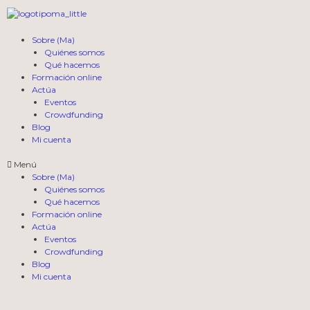
Saltar
al
contenido
Sobre (Ma)
Quiénes somos
Qué hacemos
Formación online
Actúa
Eventos
Crowdfunding
Blog
Mi cuenta
Menú
Sobre (Ma)
Quiénes somos
Qué hacemos
Formación online
Actúa
Eventos
Crowdfunding
Blog
Mi cuenta