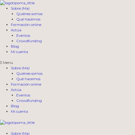
Saltar
al
Sobre (Ma)
contenido
Quiénes somos
Qué hacemos
Formación online
Actúa
Eventos
Crowdfunding
Blog
Mi cuenta
Menú
Sobre (Ma)
Quiénes somos
Qué hacemos
Formación online
Actúa
Eventos
Crowdfunding
Blog
Mi cuenta
Sobre (Ma)