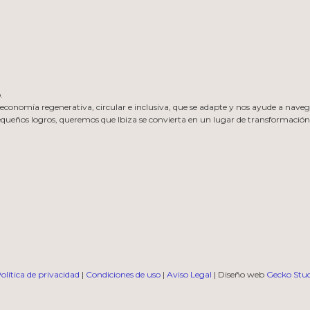
.
nomía regenerativa, circular e inclusiva, que se adapte y nos ayude a navegar 
 pequeños logros, queremos que Ibiza se convierta en un lugar de transformación
olítica de privacidad
|
Condiciones de uso
|
Aviso Legal
| Diseño web
Gecko Stu