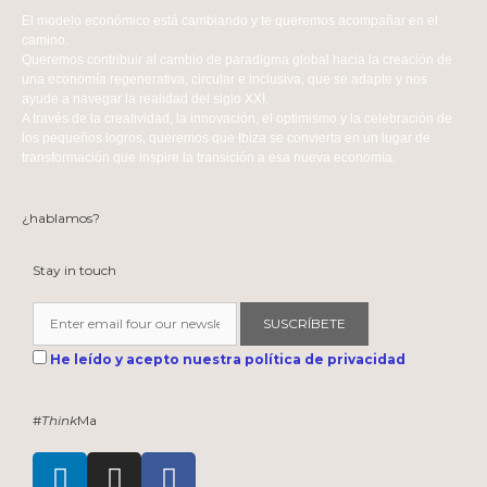
El modelo económico está cambiando y te queremos acompañar en el
camino.
Queremos contribuir al cambio de paradigma global hacia la creación de
una economía regenerativa, circular e inclusiva, que se adapte y nos
ayude a navegar la realidad del siglo XXI.
A través de la creatividad, la innovación, el optimismo y la celebración de
los pequeños logros, queremos que Ibiza se convierta en un lugar de
transformación que inspire la transición a esa nueva economía.
¿hablamos?
Stay in touch
SUSCRÍBETE
He leído y acepto nuestra política de privacidad
#
Think
Ma