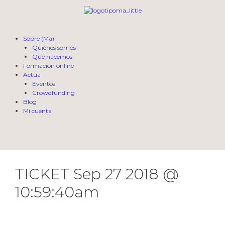
Sobre (Ma)
Quiénes somos
Qué hacemos
Formación online
Actúa
Eventos
Crowdfunding
Blog
Mi cuenta
TICKET Sep 27 2018 @
10:59:40am