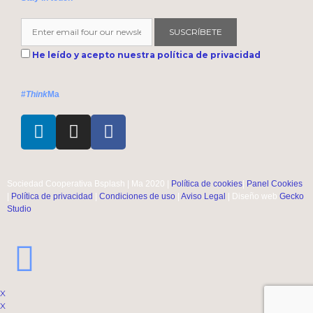
SUSCRÍBETE
He leído y acepto nuestra política de privacidad
#
Think
Ma
Sociedad Cooperativa Bsplash | Ma 2020 |
Política de cookies
|
Panel Cookies
|
Política de privacidad
|
Condiciones de uso
|
Aviso Legal
| Diseño web
Gecko
Studio
X
X