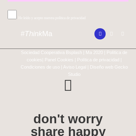
He leído y acepto nuestra política de privacidad
#
Think
Ma
Sociedad Cooperativa Bsplash | Ma 2020 |
Política de
cookies
|
Panel Cookies
|
Política de privacidad
|
Condiciones de uso
|
Aviso Legal
| Diseño web
Gecko
Studio
don't worry
share happy