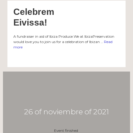
Celebrem
Eivissa!
A fundraiser in aid of Ibiza Produce.We at IbizaPreservation
would love you to join us for a celebration of Ibizan …
Read
more
26 of noviembre of 2021
Event finished