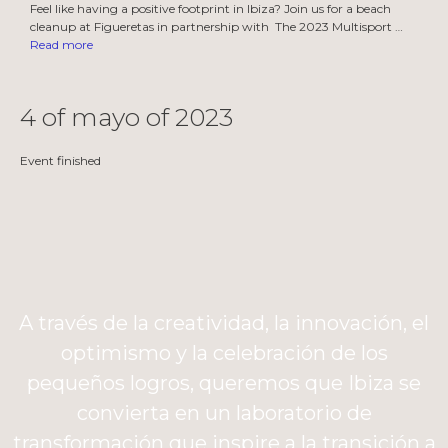
Feel like having a positive footprint in Ibiza? Join us for a beach
cleanup at Figueretas in partnership with The 2023 Multisport …
Read more
4 of mayo of 2023
Event finished
A través de la creatividad, la innovación, el
optimismo y la celebración de los
pequeños logros, queremos que Ibiza se
convierta en un laboratorio de
transformación que inspire a la transición a