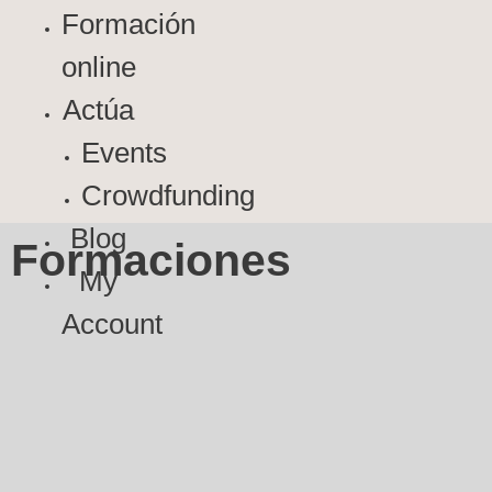
Formación
online
Actúa
Events
Crowdfunding
Blog
Formaciones
My
Account