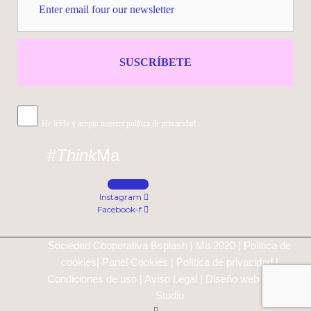
SUSCRÍBETE
He leído y acepto nuestra política de privacidad
#
Think
Ma
Linkedin
Instagram
Facebook-f
Sociedad Cooperativa Bsplash | Ma 2020 |
Política de
cookies
|
Panel Cookies
|
Política de privacidad
|
Condiciones de uso
|
Aviso Legal
| Diseño web
Gecko
Studio