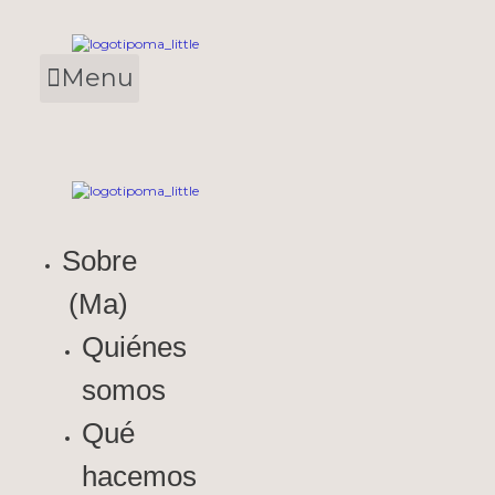
Skip
to
content
Menu
Sobre (Ma)
Formación online
My Account
Sobre
(Ma)
Quiénes
somos
Qué
hacemos